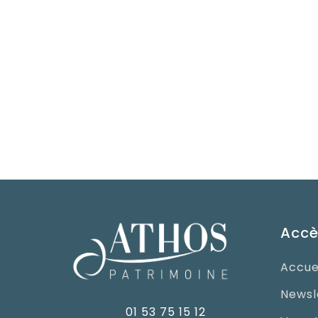
Accè
Accue
Newsl
01 53 75 15 12