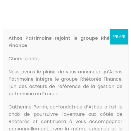
FERMER
Athos Patrimoine rejoint le groupe Rhétorès
Finance
Chers clients,
Nous avons le plaisir de vous annoncer qu’Athos
Mise en oeuvre
Patrimoine intègre le groupe Rhétorès Finance,
l’un des acteurs de référence de la gestion de
Veiller sur la pérennité de
patrimoine en France.
votre patrimoine
Catherine Perrin, co-fondatrice d’Athos, a fait le
choix de poursuivre l’aventure aux côtés de
Rhétorès et continuera à vous accompagner
1. Rencontre
personnellement, avec la même exigence et la