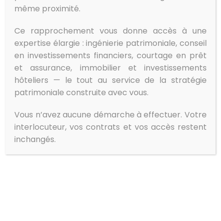
même proximité.
Nous plaçons l’
humain
au cœur de
Ce rapprochement vous donne accès à une
expertise élargie : ingénierie patrimoniale, conseil
notre démarche, Aussi, lors de
en investissements financiers, courtage en prêt
notre premier échange, nous
et assurance, immobilier et investissements
évoquerons
votre histoire
,
vos
hôteliers — le tout au service de la stratégie
projets
,
vos aspirations
… Ce
patrimoniale construite avec vous.
premier rendez-vous sera suivi
Vous n’avez aucune démarche à effectuer. Votre
d’un compte-rendu.
interlocuteur, vos contrats et vos accès restent
inchangés.
2. Lettre de mission
Sur la base de nos échanges, nous
élaborons et vous soumettons
une lettre de mission. Celle-ci
détaille le
cahier des charges