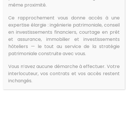
même proximité.
Chaque patrimoine est unique et
Ce rapprochement vous donne accès à une
reflète une histoire. Le préserver, le
expertise élargie : ingénierie patrimoniale, conseil
valoriser et le transmettre sont des
en investissements financiers, courtage en prêt
et assurance, immobilier et investissements
objectifs essentiels !
hôteliers — le tout au service de la stratégie
patrimoniale construite avec vous.
Grâce à notre connaissance
approfondie de votre situation, nous
Vous n’avez aucune démarche à effectuer. Votre
sommes en mesure de concevoir et de
interlocuteur, vos contrats et vos accès restent
mettre en œuvre des stratégies
inchangés.
personnalisées parfaitement
adaptées à vos besoins et à la
configuration de votre patrimoine.
Sur le plan juridique et fiscal, nous vous