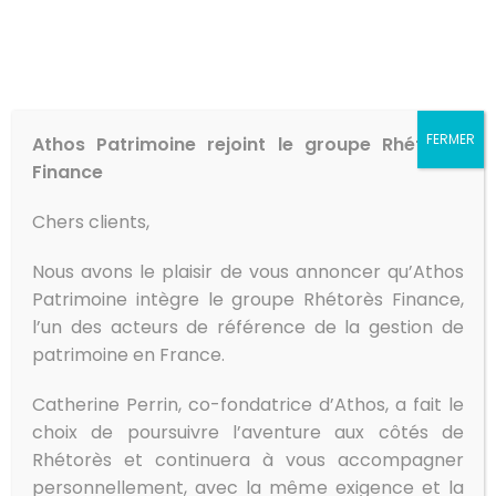
FERMER
Athos Patrimoine rejoint le groupe Rhétorès
Finance
Chers clients,
Nous avons le plaisir de vous annoncer qu’Athos
Ingénierie
Patrimoine intègre le groupe Rhétorès Finance,
Patrimoniale
l’un des acteurs de référence de la gestion de
patrimoine en France.
Construire une stratégie
Catherine Perrin, co-fondatrice d’Athos, a fait le
patrimoniale qui vous
choix de poursuivre l’aventure aux côtés de
ressemble​
Rhétorès et continuera à vous accompagner
personnellement, avec la même exigence et la